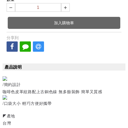
−
+
加入購物車
分享到
產品說明
/簡約設計
咖啡色皮革紋路配上古銅色線 無多餘裝飾 簡單又質感
/口袋大小 輕巧方便好攜帶
◤產地
台灣