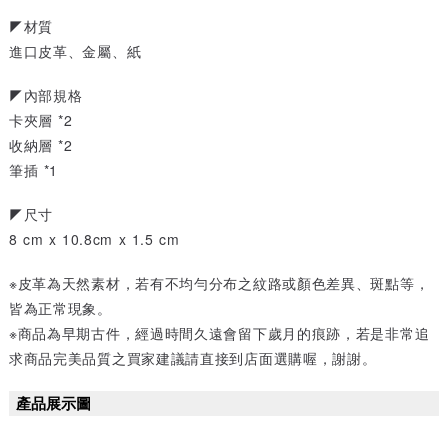
◤材質
進口皮革、金屬、紙
◤內部規格
卡夾層 *2
收納層 *2
筆插 *1
◤尺寸
8 cm x 10.8cm x 1.5 cm
※皮革為天然素材，若有不均勻分布之紋路或顏色差異、斑點等，
皆為正常現象。
※商品為早期古件，經過時間久遠會留下歲月的痕跡，若是非常追
求商品完美品質之買家建議請直接到店面選購喔，謝謝。
產品展示圖