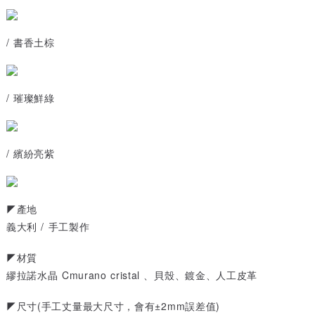
/ 書香土棕
/ 璀璨鮮綠
/ 繽紛亮紫
◤產地
義大利 / 手工製作
◤材質
繆拉諾水晶 Cmurano cristal 、貝殼、鍍金、人工皮革
◤尺寸(手工丈量最大尺寸，會有±2mm誤差值)