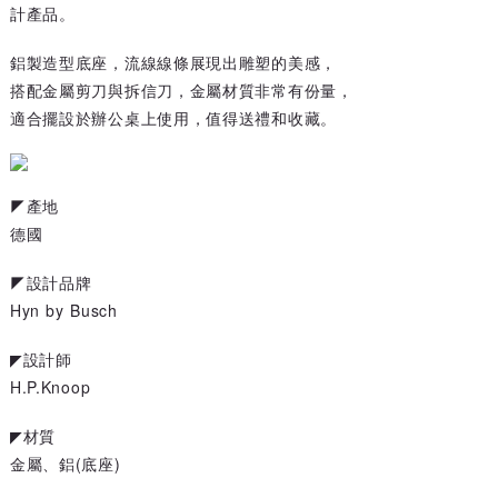
計產品。
鋁製造型底座，流線線條展現出雕塑的美感，
搭配金屬剪刀與拆信刀，金屬材質非常有份量，
適合擺設於辦公桌上使用，值得送禮和收藏。
◤產地
德國
◤設計品牌
Hyn by Busch
◤設計師
H.P.Knoop
◤材質
金屬、鋁(底座)