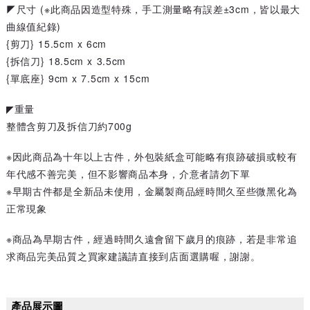
◤尺寸 (※此商品因造型特殊，手工測量略有誤差±3cm，皆以最大
曲線值紀錄)
{剪刀} 15.5cm x 6cm
{拆信刀} 18.5cm x 3.5cm
{單底座} 9cm x 7.5cm x 15cm
◤重量
整體含剪刀及拆信刀約700g
※因此商品為十年以上古件，外包裝紙盒可能略有痕跡破損或較有
年代感不善完美，但不影響商品本身，介意者請勿下單
※早期古件都是全新品未使用，金屬製商品經時間久至些微黑化為
正常現象
※商品為早期古件，經過時間久遠會留下歲月的痕跡，若是非常追
求商品完美品質之買家建議請直接到店面選購喔，謝謝。
產品展示圖