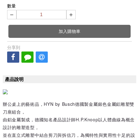
數量
−
+
加入購物車
分享到
產品說明
辦公桌上的藝術品，HYN by Busch德國製金屬銀色金屬鋁雕塑雙
刀座組合，
由鋁金屬製成，德國知名產品設計師H.P.Knoop以人體曲線為概念
設計的雕塑造型，
並在直立式雕塑中結合剪刀與拆信刀，為獨特性與實用性十足的設