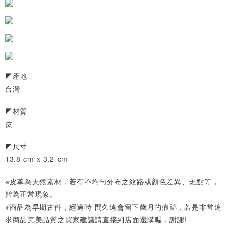
◤產地
台灣
◤材質
皮
◤尺寸
13.8 cm x 3.2 cm
※皮革為天然素材，若有不均勻分布之紋路或顏色差異、斑點等，
皆為正常現象。
※商品為早期古件，經過時 間久遠會留下歲月的痕跡，若是非常追
求商品完美品質之買家建議請直接到店面選購喔，謝謝!