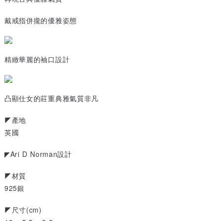
戴戒指併攏的優雅姿態
精緻華麗的袖口設計
凸顯仕女的莊重典雅氣質非凡
◤產地
英國
◤Ari D Norman設計
◤材質
925銀
◤尺寸(cm)