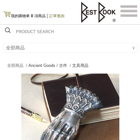
我的購物車
0
項商品
│
訂單查詢
全部商品
∨
全部商品 /
Ancient Goods / 古件
/
文具用品