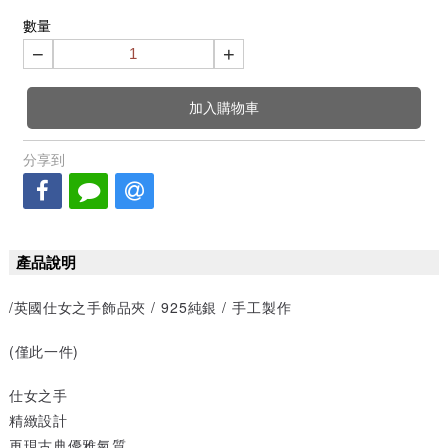
數量
−
+
加入購物車
分享到
產品說明
/英國仕女之手飾品夾 / 925純銀 / 手工製作
(僅此一件)
仕女之手
精緻設計
再現古典優雅氣質