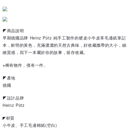
◤商品說明
早期德國品牌 Heinz Pütz 純手工製作的硬皮小牛皮革毛邊紙筆記
本，鮮明的黃色，充滿濃濃的天然古典味，好收藏攜帶的大小，細
緻質感，寫下一本屬於你的故事，留存收藏。
※稀有物件，僅有一件。
◤產地
德國
◤設計品牌
Heinz Pütz
◤材質
小牛皮、手工毛邊棉紙(空白)