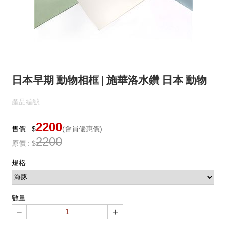
日本早期 動物相框 | 施華洛水鑽 日本 動物
產品編號:
2200
售價 : $
(會員優惠價)
2200
原價 : $
規格
數量
−
+