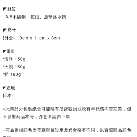
◤材質
18-8不鏽鋼、鍍銀、施華洛水鑽
◤尺寸
{外盒} 10cm x 11cm x 6cm
◤重量
/海豚 150g
/天鵝 160g
/貓 160g
◤產地
日本
※此商品外包裝紙盒可能略有痕跡破損或較有年代感不善完美，但
不影響商品本身，介意者請勿下單
※商品圖檔顏色因電腦螢幕設定差異會略有不同，以實際商品顏色