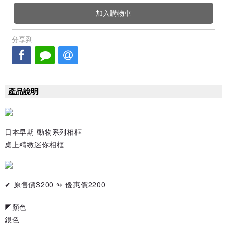
加入購物車
分享到
產品說明
日本早期 動物系列相框
桌上精緻迷你相框
✔ 原售價3200 ↬ 優惠價2200
◤顏色
銀色