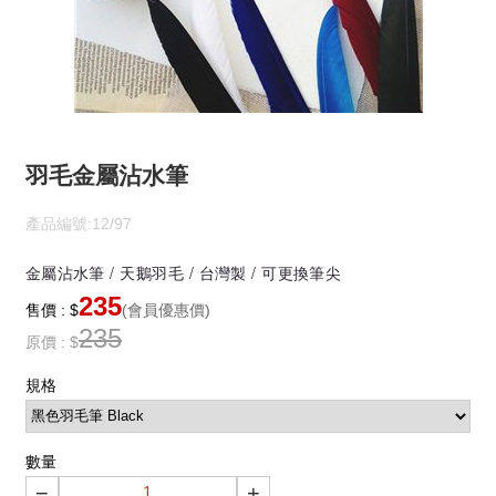
羽毛金屬沾水筆
產品編號:12/97
金屬沾水筆 / 天鵝羽毛 / 台灣製 / 可更換筆尖
235
售價 : $
(會員優惠價)
235
原價 : $
規格
數量
−
+