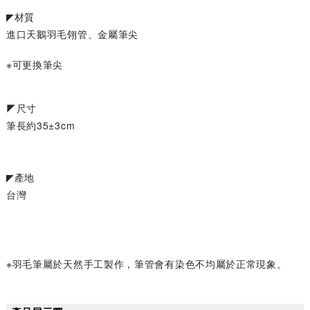
◤材質
進口天鵝羽毛翎管、金屬筆尖
※可更換筆尖
◤尺寸
筆長約35±3cm
◤產地
台灣
※羽毛筆屬於天然手工製作，筆管會有染色不均屬於正常現象。