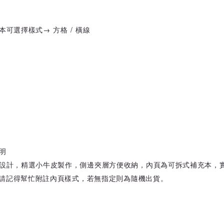
本可選擇樣式→ 方格 / 橫線
明
設計，精選小牛皮製作，側邊夾層方便收納，內頁為可拆式補充本，
時請記得幫忙附註內頁樣式，若無指定則為隨機出貨。