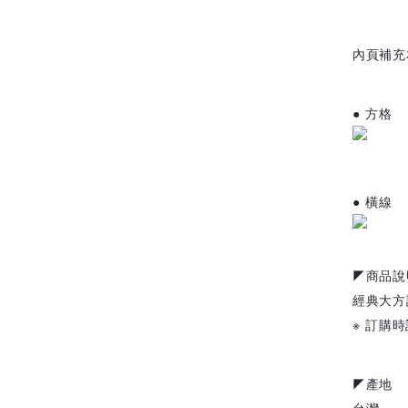
內頁補充
● 方格
● 橫線
◤商品說
經典大方
※ 訂購
◤產地