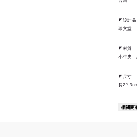
台灣
◤設計品
瑞文堂
◤材質
小牛皮、
◤尺寸
長22.3
相關商