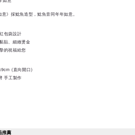
年年如意
如意》採鯰魚造型，鯰魚音同年年如意。
紅包袋設計
黏貼、細緻燙金
摯的祝福給您
x9cm (直向開口)
灣 手工製作
品推薦