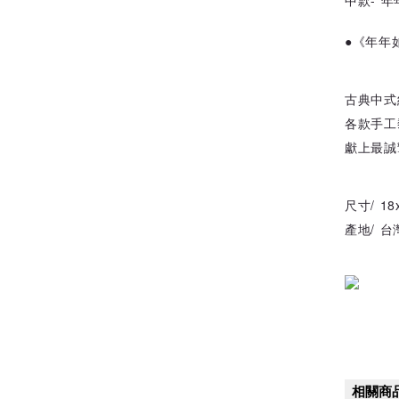
中款- 
●《年年
古典中式
各款手工
獻上最誠
尺寸/ 18
產地/ 台
相關商