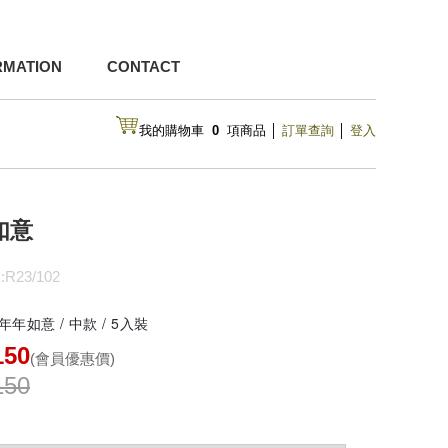
RMATION
CONTACT
我的購物車
0
項商品
│
訂單查詢
│
登入
如意
R23/102
 年年如意
/ 中款 / 5入裝
150
(會員優惠價)
150