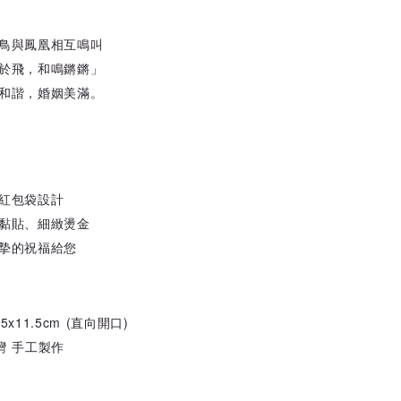
鳥與鳳凰相互鳴叫
於飛，和鳴鏘鏘」
和諧，婚姻美滿。
紅包袋設計
黏貼、細緻燙金
摯的祝福給您
.5x11.5cm (直向開口)
灣 手工製作