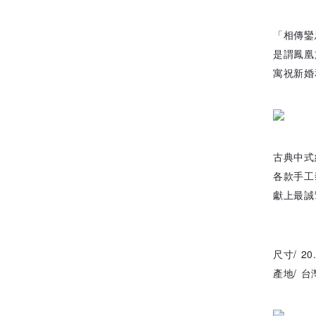
「相傳鑾
是謂鳳凰
寓祝新婚
古典中式
各款手工
獻上最誠
尺寸/ 20
產地/ 台