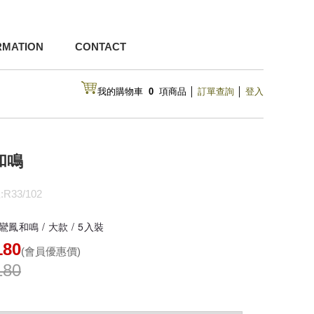
RMATION
CONTACT
我的購物車
0
項商品
│
訂單查詢
│
登入
和鳴
R33/102
 鸞鳳和鳴 / 大款 / 5入裝
180
(會員優惠價)
180