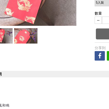
數量
−
分享到
明
鸞鳳和鳴