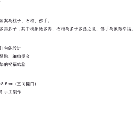
多
圖案為桃子、石榴、佛手。
多壽多子，其中桃象徵多壽、石榴為多子多孫之意、佛手為象徵幸福
紅包袋設計
黏貼、細緻燙金
摯的祝福給您
x8.5cm (直向開口)
灣 手工製作