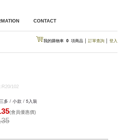
RMATION
CONTACT
我的購物車
0
項商品
│
訂單查詢
│
登入
R20/102
 三多
/ 小款 / 5入裝
135
(會員優惠價)
135