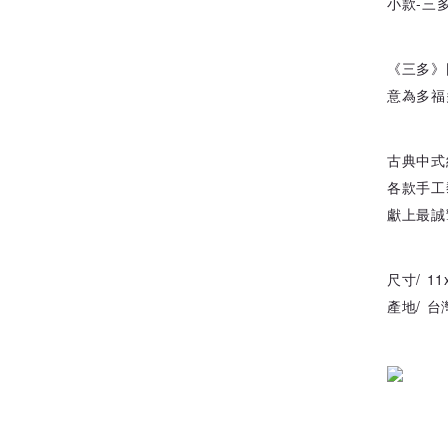
小款-三
《三多》
意為多福
古典中式
各款手工
獻上最誠
尺寸/ 11
產地/ 台