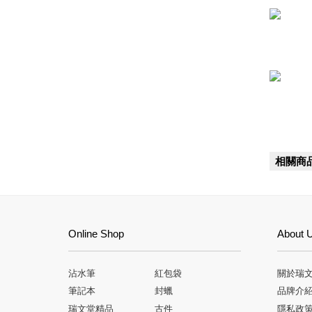
相關商
Online Shop
About 
沾水筆
紅包袋
關於瑞
筆記本
封蠟
品牌介
瑞文堂精品
古件
隱私政