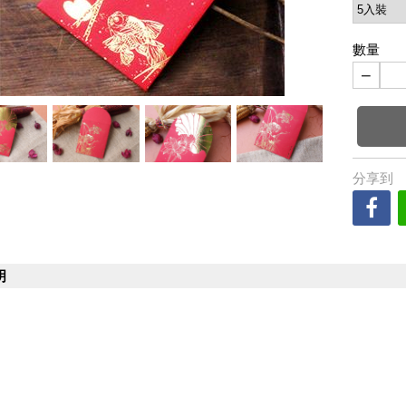
數量
−
分享到
明