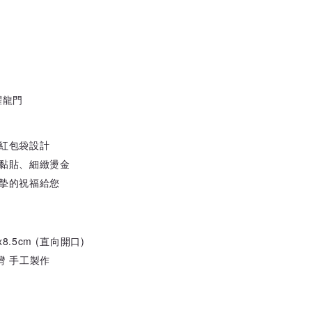
躍龍門
紅包袋設計
黏貼、細緻燙金
摯的祝福給您
x8.5cm (直向開口)
灣 手工製作