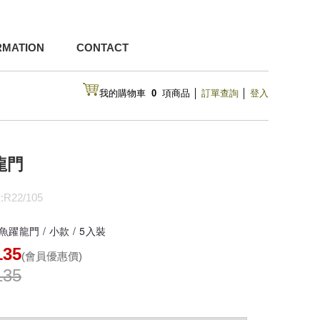
RMATION
CONTACT
我的購物車
0
項商品
│
訂單查詢
│
登入
龍門
R22/105
 魚躍龍門
/ 小款 / 5入裝
135
(會員優惠價)
135