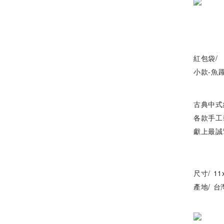
紅包袋/
小款-魚
古典中式
各款手工
獻上最誠
尺寸/ 11
產地/ 台