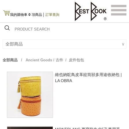
我的購物車
0
項商品
│
訂單查詢
全部商品
∨
全部商品
/
Ancient Goods / 古件
/ 皮件包包
維也納鴕鳥皮革紋筒狀多用途收納包 |
LA OBRA