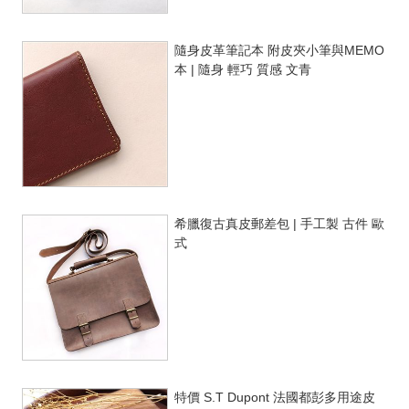
隨身皮革筆記本 附皮夾小筆與MEMO
本 | 隨身 輕巧 質感 文青
希臘復古真皮郵差包 | 手工製 古件 歐
式
特價 S.T Dupont 法國都彭多用途皮